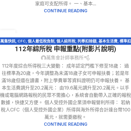
家庭可支配所得。 一、基本...
CONTINUE READING
13
5 月
萬集快訊
,
CFC
,
個人最低稅負制
,
個人綜所稅
,
列舉扣除額
,
基本生活費
,
標準扣
112年綜所稅 申報重點(附影片說明)
除額
,
稅務法規
,
綜所稅免稅額
,
股利收入
,
薪資所得特別扣除額
,
財產交易損益
,
購屋貸款利息
萬集會計師事務所
112年度綜合所得稅三大變動： 成年認定門檻下修至18歲： 過
往標準為20歲，今年調整為未滿18歲子女可申報扶養；若是年
滿18歲但還在讀書，附上學費單等資料證明仍可申報扶養。 基
本生活費調升至20.2萬元： 由19.6萬元調升至20.2萬元。以手
機或電腦網路報稅的民眾不需擔心，系統會自動帶入正確的報稅
數據，快捷又方便。 個人受控外國企業須申報營利所得： 若納
稅人CFC（個人受控外國企業）所得與海外所得合計達台幣100
萬元，就需要繳稅。
CONTINUE READING