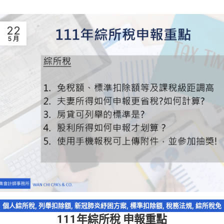
22
5 月
個人綜所稅
,
列舉扣除額
,
新冠肺炎紓困方案
,
標準扣除額
,
稅務法規
,
綜所稅免
111年綜所稅 申報重點
稅額
,
股利收入