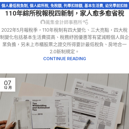
個人最低稅負制
,
個人綜所稅
,
免稅額
,
列舉扣除額
,
基本生活費
,
幼兒學前扣除
110年綜所稅報稅四新制，家人愈多愈省稅
額
,
扶養親屬扣除額
,
捐贈
,
教育學費特別扣除額
,
標準扣除額
,
稅務法規
,
綜所稅
免稅額
,
綜所稅身心障礙扣除額
,
股利收入
萬集會計師事務所
2022年5月報稅季，110年稅制有四大變化、三大亮點，四大稅
制變化包括基本生活費提高、稅務紓困優惠等有望減輕個人與企
業負擔，另未上市櫃股票之證交所得要計最低稅負、房地合一
2.0新制規定。
CONTINUE READING
07
12 月