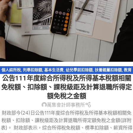
個人綜所稅
,
列舉扣除額
,
基本生活費
,
幼兒學前扣除額
,
扶養親屬扣除額
,
教育
公告111年度綜合所得稅及所得基本稅額相關
學費特別扣除額
,
標準扣除額
,
稅務法規
免稅額、扣除額、課稅級距及計算退職所得定
額免稅之金額
萬集會計師事務所
財政部今(24)日公告111年度綜合所得稅及所得基本稅額相關免
稅額、扣除額、課稅級距及計算退職所得定額免稅之金額(詳附
表)。 財政部表示，綜合所得稅免稅額、標準扣除額、薪資所得