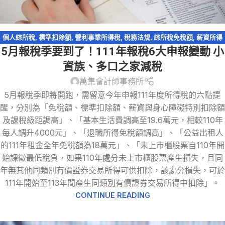
個人綜所稅
,
標準扣除額
,
營利事業所得稅
,
稅務法規
,
綜所稅免稅額
,
薪資所得
5月報稅季要到了！111年報稅6大申報變動 小
特別扣除額
資族、多口之家減稅
萬集會計師事務所
5月報稅季即將開跑，需留意今年申報111年度所得稅的六點提
醒，分別為「免稅額、標準扣除額、薪資與身心障礙特別扣除額
及課稅級距調高」、「基本生活費調高至19.6萬元，相較110年
每人調升4000元」、「退職所得免稅額調高」、「公益出租人
的111年租金全年免稅額為18萬元」、「未上市櫃股票自110年開
始課徵最低稅負，如果110年處分未上市櫃股票產生損失，且同
年無其他同類別有價證券交易所得可供扣除，該處分損失，可於
111年開始至113年間產生同類別有價證券交易所得中扣除」。
CONTINUE READING