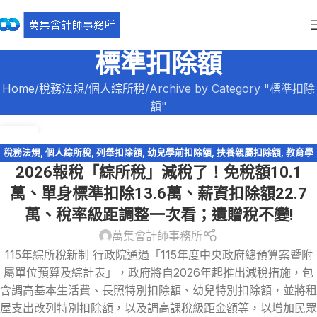
標準扣除額
Home
稅務法規
個人綜所稅
Archive by Category "標準扣除
額"
30
12 月
稅務法規
,
個人綜所稅
,
列舉扣除額
,
幼兒學前扣除額
,
扶養親屬扣除額
,
教育學
2026報稅「綜所稅」減稅了！免稅額10.1
費特別扣除額
,
標準扣除額
,
綜所稅免稅額
,
綜所稅身心障礙扣除額
,
薪資所得特
別扣除額
,
輕鬆節稅-綜所稅
,
退職所得
萬、單身標準扣除13.6萬、薪資扣除額22.7
萬、稅率級距調整一次看；遺贈稅不變!
萬集會計師事務所
115年綜所稅新制 行政院通過「115年度中央政府總預算案暨附
屬單位預算及綜計表」，政府將自2026年起推出減稅措施，包
含調高基本生活費、長照特別扣除額、幼兒特別扣除額，並將租
屋支出改列特別扣除額，以及調高課稅級距金額等，以增加民眾