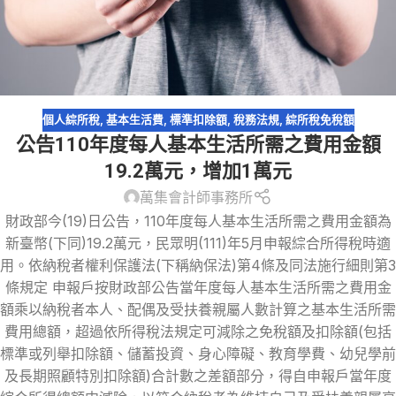
個人綜所稅
,
基本生活費
,
標準扣除額
,
稅務法規
,
綜所稅免稅額
公告110年度每人基本生活所需之費用金額
19.2萬元，增加1萬元
萬集會計師事務所
財政部今(19)日公告，110年度每人基本生活所需之費用金額為
新臺幣(下同)19.2萬元，民眾明(111)年5月申報綜合所得稅時適
用。依納稅者權利保護法(下稱納保法)第4條及同法施行細則第3
條規定 申報戶按財政部公告當年度每人基本生活所需之費用金
額乘以納稅者本人、配偶及受扶養親屬人數計算之基本生活所需
費用總額，超過依所得稅法規定可減除之免稅額及扣除額(包括
標準或列舉扣除額、儲蓄投資、身心障礙、教育學費、幼兒學前
及長期照顧特別扣除額)合計數之差額部分，得自申報戶當年度