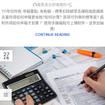
萬集會計師事務所
111年綜所稅 申報重點: 免稅額、標準扣除額等及課稅級距調高
夫妻所得如何申報更省稅?如何計算? 房貸可列舉的標準是? 股
利所得如何申報才划算？ 使用手機報稅可上傳附件，並參加抽
獎!
CONTINUE READING
27
4 月