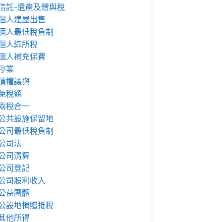
信託-遺產及贈與稅
個人建屋出售
個人最低稅負制
個人綜所稅
個人補充保費
停業
債權讓與
免稅額
兩稅合一
公共設施保留地
公司最低稅負制
公司法
公司清算
公司登記
公司股利收入
公益團體
公設地捐贈抵稅
其他所得