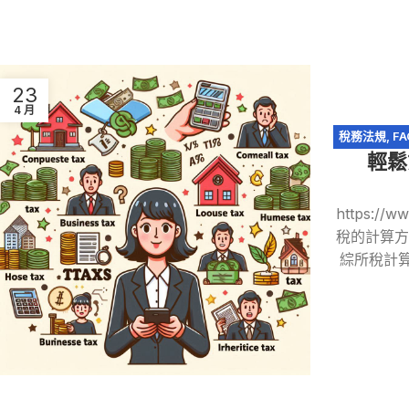
23
4 月
稅務法規
,
FA
輕鬆
行業務所得
,
https://
稅的計算方
綜所稅計算