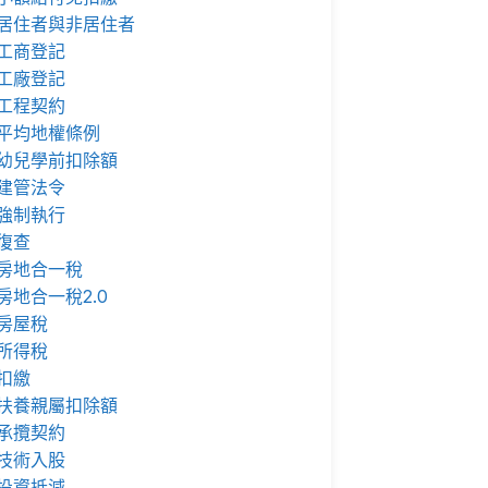
居住者與非居住者
工商登記
工廠登記
工程契約
平均地權條例
幼兒學前扣除額
建管法令
強制執行
復查
房地合一稅
房地合一稅2.0
房屋稅
所得稅
扣繳
扶養親屬扣除額
承攬契約
技術入股
投資抵減