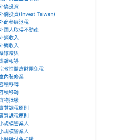
外僑投資
外僑投資(Invest Taiwan)
外商參展退稅
外國人取得不動產
外銷收入
外銷收入
婚嫁贈與
媒體報導
宗教性醫療財團免稅
室內裝修業
容積移轉
容積移轉
實物抵繳
實質課稅原則
實質課稅原則
小規模營業人
小規模營業人
小額給付免扣繳