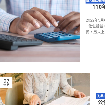
個人最低稅負
11
養親屬扣除額
2022年
化包括基
擔，另未上
27
12 月
列舉
公