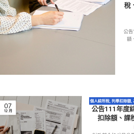
稅
公告
額
個人綜所稅
,
列舉扣除額
,
07
公告111年
12 月
扣除額、課