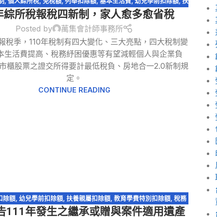
制
,
個人綜所稅
,
免稅額
,
列舉扣除額
,
基本生活費
,
幼兒學前扣除額
,
扶
0年綜所稅報稅四新制，家人愈多愈省稅
,
捐贈
,
教育學費特別扣除額
,
標準扣除額
,
稅務法規
,
綜所稅免稅額
,
綜
所稅身心障礙扣除額
,
股利收入
Posted by
萬集會計師事務所
5月報稅季，110年稅制有四大變化、三大亮點，四大稅制變
本生活費提高、稅務紓困優惠等有望減輕個人與企業負
市櫃股票之證交所得要計最低稅負、房地合一2.0新制規
定。
CONTINUE READING
扣除額
,
幼兒學前扣除額
,
扶養親屬扣除額
,
教育學費特別扣除額
,
稅務
告111年發生之繼承或贈與案件適用遺產
問答-遺產及贈與稅
,
稅務法規
,
遺產及贈與稅
,
遺贈