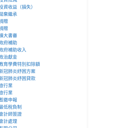
投資收益（損失）
拋棄繼承
捐贈
捐贈
擴大書審
政府補助
政府補助收入
政治獻金
教育學費特別扣除額
新冠肺炎紓困方案
新冠肺炎紓困貸款
旅行業
旅行業
暫繳申報
最低稅負制
會計師簽證
會計處理