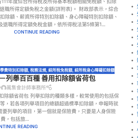
公告111年度綜合所得稅及所得基本稅額相關免稅額、扣除
退職所得定額免稅之金額(詳附表)。 財政部表示，綜合
扣除額、薪資所得特別扣除額、身心障礙特別扣除額、
退職所得定額免稅金額，依所得稅法第5條第1...
CONTINUE READING
學費特別扣除額
,
稅務法規
,
綜所稅免稅額
,
綜所稅身心障礙扣除額
〉－列舉百百種 善用扣除額省荷包
y
萬集會計師事務所
用扣除額省荷包 列舉扣除的種類多樣，較常使用的包括保
等等，若各項列舉項目的總額超過標準扣除額，申報時就
需要列舉的項目，第一個就是保險費，只要是人身保險
費，包括旅...
NTINUE READING