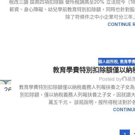
稅改三讀 提高四項扣除額 營所稅調高至20% 立法院今（
薪資、身心障礙、幼兒學前教育特別扣除額，同時也針對股
除了符條件之中小企業可分三年上
CONTINUE 
個人綜所稅
,
教育學
教育學費特別扣除額僅以納
Posted by
萬
教育學費特別扣除額僅以納稅義務人列報扶養之子女為
26
別扣除額，僅以納稅義務人列報扶養之子女，因就讀
11 月
萬五千元。 該局說明，按所得稅法對於各
CONTINU
1