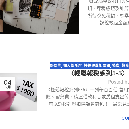
財政部今(24)日
額、課稅級距及計算
所得稅免稅額、標準
課稅級距金額及
保險費
,
個人綜所稅
,
扶養親屬扣除額
,
捐贈
,
教育
〈輕鬆報稅系列5-5
04
Posted b
5 月
〈輕鬆報稅系列5-5〉－列舉百百種 善
險、醫藥費、購屋借款利息或房租支出
可以選擇列舉扣除額省荷包！ 最常見
CO