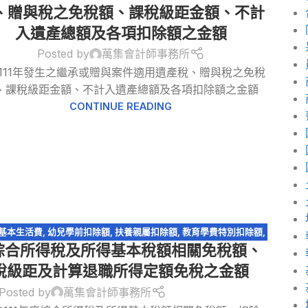
、贈與稅之免稅額、課稅級距金額、不計
入遺產總額及各項扣除額之金額
Posted by
萬集會計師事務所
111年發生之繼承或贈與案件適用遺產稅、贈與稅之免稅
、課稅級距金額、不計入遺產總額及各項扣除額之金額
CONTINUE READING
基本生活費
,
幼兒學前扣除額
,
扶養親屬扣除額
,
教育學費特別扣除額
,
度綜合所得稅及所得基本稅額相關免稅額、
標準扣除額
,
稅務法規
稅級距及計算退職所得定額免稅之金額
Posted by
萬集會計師事務所