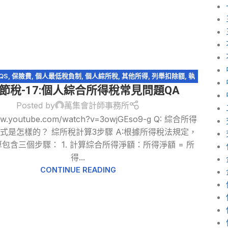
QS
,
保險費
,
個人最低稅負制
,
個人綜所稅
,
其他所得
,
列舉扣除額
,
執
節稅-17:個人綜合所得稅常見問題QA
幼兒學前扣除額
,
扶養親屬扣除額
,
教育學費特別扣除額
,
綜所稅免稅
額
,
薪資所得
,
購屋貸款利息
,
輕鬆節稅
,
輕鬆節稅-綜所稅
Posted by
萬集會計師事務所
www.youtube.com/watch?v=3owjGEso9-g Q: 綜合所得
式是怎樣的？ 綜所稅計算3步驟 A:根據所得稅法規定，
包含三個步驟： 1. 計算綜合所得淨額：所得淨額 = 所
得...
CONTINUE READING