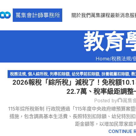
關於我們
萬集課程
最新消息
服
教育
Home
稅務法規
稅務法規
,
個人綜所稅
,
列舉扣除額
,
幼兒學前扣除額
,
扶養親屬扣除額
,
教
2026報稅「綜所稅」減稅了！免稅額10.
額
,
薪資所得特別扣除額
,
輕
22.7萬、稅率級距調
Posted by
萬集
30
115年綜所稅新制 行政院通過「115年度中央政府總預算案
12 月
措施，包含調高基本生活費、長照特別扣除額、幼兒特別扣
距金額等，以增加民眾家庭可支
CONTINUE 