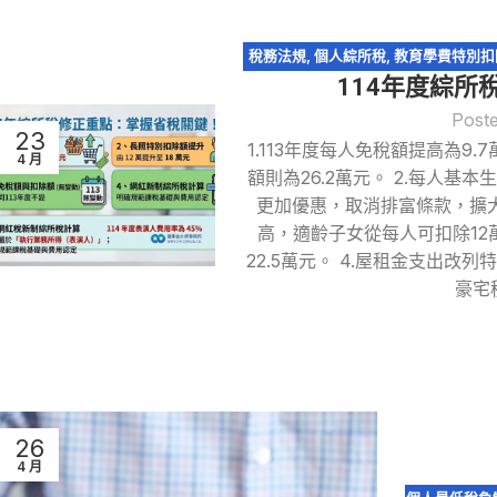
稅務法規
,
個人綜所稅
,
教育學費特別扣
114年度綜所
資所得特
Post
23
1.113年度每人免稅額提高為9
4 月
額則為26.2萬元。 2.每人基
更加優惠，取消排富條款，擴
高，適齡子女從每人可扣除12
22.5萬元。 4.屋租金支出改
豪宅
26
4 月