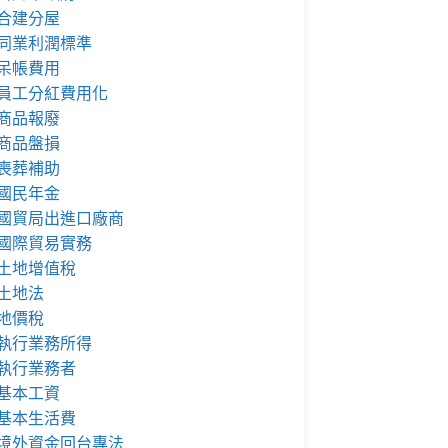
合建分屋
同業利潤標準
呆帳費用
員工分紅費用化
商品報廢
商品盤損
喪葬補助
國民年金
國貿局出進口廠商
國際貿易實務
土地增值稅
土地法
地價稅
執行業務所得
執行業務者
基本工資
基本生活費
境外資金回台專法