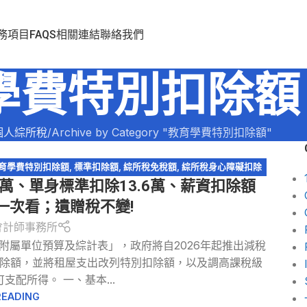
務項目
FAQS
相關連結
聯絡我們
學費特別扣除額
個人綜所稅
Archive by Category "教育學費特別扣除額"
育學費特別扣除額
,
標準扣除額
,
綜所稅免稅額
,
綜所稅身心障礙扣除
1萬、單身標準扣除13.6萬、薪資扣除額
鬆節稅-綜所稅
,
退職所得
整一次看；遺贈稅不變!
會計師事務所
暨附屬單位預算及綜計表」，政府將自2026年起推出減稅
除額，並將租屋支出改列特別扣除額，以及調高課稅級
配所得。 一、基本...
READING