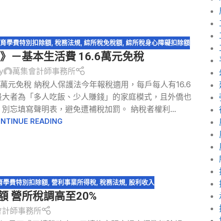
教育學費特別扣除額
,
稅務法規
,
綜所稅免稅額
,
綜所稅身心障礙扣除額
》－基本生活費 16.6萬元免稅
y
萬集會計師事務所
.6萬元免稅 納稅人保護法今年報稅適用，每戶每人有16.6
最大者為「多人吃飯、少人賺錢」的家庭模式，且外僑也
別忘填寫聲明表，避免遭補稅加罰。 納稅者權利...
NTINUE READING
育學費特別扣除額
,
營利事業所得稅
,
稅務法規
,
股利收入
額 營所稅調高至20%
會計師事務所