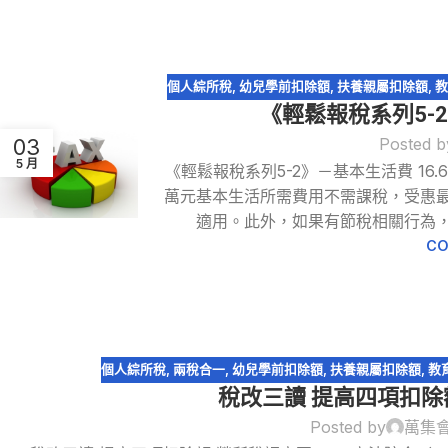
個人綜所稅
,
幼兒學前扣除額
,
扶養親屬扣除額
,
《輕鬆報稅系列5-2
03
Posted b
5 月
《輕鬆報稅系列5-2》－基本生活費 16
萬元基本生活所需費用不需課稅，受惠
適用。此外，如果有節稅相關行為，
CO
個人綜所稅
,
兩稅合一
,
幼兒學前扣除額
,
扶養親屬扣除額
,
教
稅改三讀 提高四項扣除
Posted by
萬集