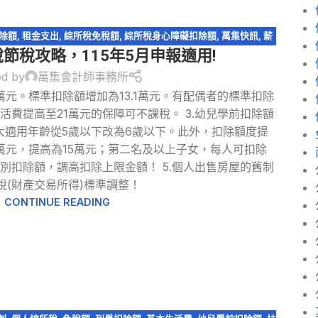
除額
,
租金支出
,
綜所稅免稅額
,
綜所稅身心障礙扣除額
,
萬集快訊
,
薪
稅節稅攻略，115年5月申報適用!
別扣除額
,
輕鬆節稅
,
輕鬆節稅-綜所稅
ed by
萬集會計師事務所
.7萬元。標準扣除額增加為13.1萬元。有配偶者的標準扣除
本生活費提高至21萬元的保障可不課稅。 3.幼兒學前扣除額
大適用年齡從5歲以下改為6歲以下。此外，扣除額度提
萬元，提高為15萬元；第二名及以上子女，每人可扣除
列特別扣除額，調高扣除上限金額！ 5.個人出售房屋的舊制
稅(財產交易所得)標準調整！
CONTINUE READING