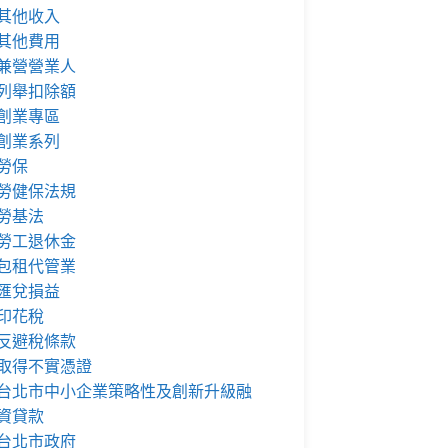
其他收入
其他費用
兼營營業人
列舉扣除額
創業專區
創業系列
勞保
勞健保法規
勞基法
勞工退休金
包租代管業
匯兌損益
印花稅
反避稅條款
取得不實憑證
台北市中小企業策略性及創新升級融
資貸款
台北市政府