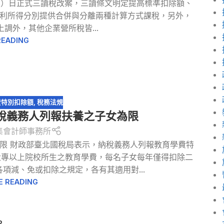
18）日正式三讀稅改案，三讀條文明定提高標準扣除額、
利所得分別提供合併與分離兩種計算方式課稅，另外，
調外，其他企業營所稅皆...
READING
費特別扣除額
,
稅務法規
稅義務人列報扶養之子女為限
集會計師事務所
限 財政部臺北國稅局表示，納稅義務人列報教育學費特
大專以上院校所生之教育學費，每名子女每年僅得扣除二
項減、免或扣除之規定，各有其適用對...
E READING
2