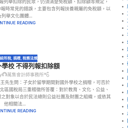
申報列舉扣除的民眾，仍須清楚免稅額、扣除額等規定，
申報時常見的錯誤，主要包含列報扶養親屬的免稅額，以
及列舉文化團體...
NTINUE READING
綜所稅
,
捐贈
,
稅務法規
學校 不得列報扣除額
y
萬集會計師事務所
區王先生問：子女於留學期間對國外學校之捐贈，可否於
 北區國稅局三重稽徵所答覆：對於教育、文化、公益、
贈之對象以合於民法總則公益社團及財團之組織，或依其
他相關法...
NTINUE READING