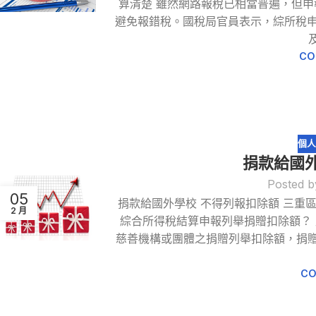
算清楚 雖然網路報稅已相當普遍，但
避免報錯稅。國稅局官員表示，綜所稅
CO
個人
捐款給國外
Posted b
05
捐款給國外學校 不得列報扣除額 三重
2 月
綜合所得稅結算申報列舉捐贈扣除額？
慈善機構或團體之捐贈列舉扣除額，捐
CO