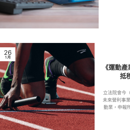
26
1 月
《運動產
抵
立法院會今（
未來營利事
動業，申報