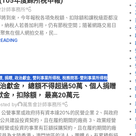
(105年度綜所稅申報)
會計師事務所
稅季即將到來，今年報稅各項免稅額、扣除額和課稅級距都沒
，納稅人若善加利用，仍有節稅空間；隨著網路交易日
焦在個人網拍交易，民...
READING
贈
,
捐贈
,
政治獻金
,
營利事業所得稅
,
稅務問答-營利事業所得稅
治獻金， 總額不得超過50萬、個人捐贈
獻金，扣除額， 最高20萬元
sted by
萬集會計師事務所
、公營事業或政府持有資本達20%的民營企業 2、與政府
公共建設投資契約，且在履約期間的廠商 3、政黨經營
黨經營或投資的事業有巨額採購契約，且在履約期間的廠
成員為大陸香港、澳門地區的法人、團體 6、有累積虧損