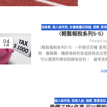
保險費
,
個人綜所稅
,
扶養親屬扣除額
,
捐贈
,
教育
〈輕鬆報稅系列5-5
04
Posted b
5 月
〈輕鬆報稅系列5-5〉－列舉百百種 善
險、醫藥費、購屋借款利息或房租支出
可以選擇列舉扣除額省荷包！ 最常見
CO
個人綜所稅
,
技術入股
,
捐贈
,
營業登記