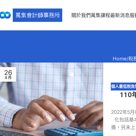
關於我們
萬集課程
最新消息
服
Home
稅
26
4 月
個人最低稅負
11
養親屬扣除額
2022年
化包括基
擔，另未上