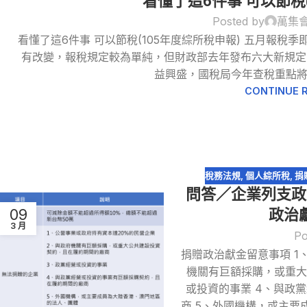
看懂了這6件事 可以節稅
Posted by
萬集
看懂了這6件事 可以節稅(105年度綜所稅申報) 五月報
有改變，報稅規定較為單純，但財政部去年發布六大新規定
益興盛，國稅局今年查稅重點將聚
CONTINUE 
稅務法規
,
個人綜所稅
,
捐
問答／企業列支政
09
政治
3 月
Po
捐贈政治獻金留意事項 1
機關有巨額採購，或重大
或投資的事業 4、與政
商 5、外國機構，或主要