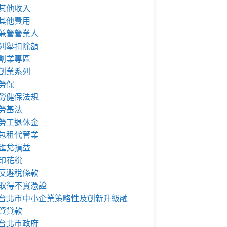
其他收入
其他費用
兼營營業人
列舉扣除額
創業專區
創業系列
勞保
勞健保法規
勞基法
勞工退休金
包租代管業
匯兌損益
印花稅
反避稅條款
取得不實憑證
台北市中小企業策略性及創新升級融
資貸款
台北市政府