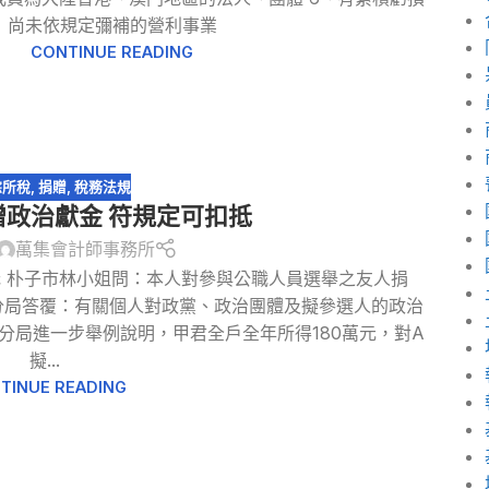
尚未依規定彌補的營利事業
CONTINUE READING
綜所稅
,
捐贈
,
稅務法規
政治獻金 符規定可扣抵
萬集會計師事務所
 朴子市林小姐問：本人對參與公職人員選舉之友人捐
分局答覆：有關個人對政黨、政治團體及擬參選人的政治
分局進一步舉例說明，甲君全戶全年所得180萬元，對A
擬...
TINUE READING