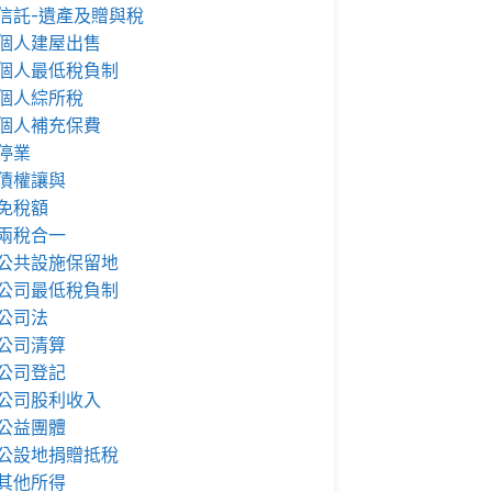
信託-遺產及贈與稅
個人建屋出售
個人最低稅負制
個人綜所稅
個人補充保費
停業
債權讓與
免稅額
兩稅合一
公共設施保留地
公司最低稅負制
公司法
公司清算
公司登記
公司股利收入
公益團體
公設地捐贈抵稅
其他所得