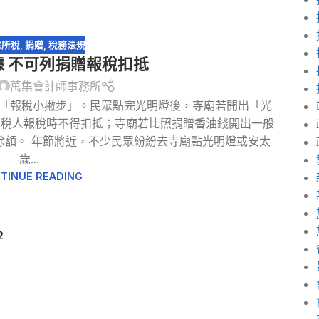
綜所稅
,
捐贈
,
稅務法規
 不可列捐贈報稅扣抵
萬集會計師事務所
有「報稅小撇步」。民眾點完光明燈後，寺廟若開出「光
納稅人報稅時不得扣抵；寺廟若比照捐贈香油錢開出一般
除額。 年節將近，不少民眾紛紛去寺廟點光明燈或安太
歲...
TINUE READING
2