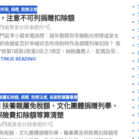
綜所稅
,
捐贈
,
稅務法規
，注意不可列捐贈扣除額
萬集會計師事務所
北門區李小姐來電詢問：過年期間到寺廟點光明燈或安太
的收據能否於申報綜合所得稅時作為捐贈列舉扣除？ 南
第1項第2款第2目之1規定，納稅義務人、配偶及受...
TINUE READING
親屬扣除額
,
捐贈
,
稅務法規
,
長期照護醫藥費
知 扶養親屬免稅額、文化團體捐贈列舉、
保險費扣除額等算清楚
y
萬集會計師事務所
屬免稅額、文化團體捐贈列舉、醫藥費及保險費扣除額等