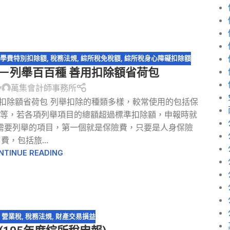
學費特別扣除額
,
稅務法規
,
綜所稅免稅額
,
綜所稅身心障礙扣除額
〉－列舉百百種 善用扣除額省荷包
y
萬集會計師事務所
用扣除額省荷包 列舉扣除的種類多樣，較常使用的包括保
等等，若各項列舉項目的總額超過標準扣除額，申報時就
需要列舉的項目，第一個就是保險費，只要是人身保險
費，包括旅...
NTINUE READING
,
營業稅
,
稅務法規
,
財產交易損益