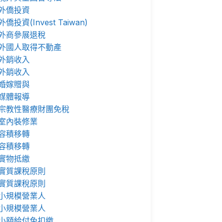
外僑投資
外僑投資(Invest Taiwan)
外商參展退稅
外國人取得不動產
外銷收入
外銷收入
婚嫁贈與
媒體報導
宗教性醫療財團免稅
室內裝修業
容積移轉
容積移轉
實物抵繳
實質課稅原則
實質課稅原則
小規模營業人
小規模營業人
小額給付免扣繳