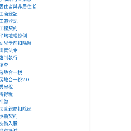
居住者與非居住者
工商登記
工廠登記
工程契約
平均地權條例
幼兒學前扣除額
建管法令
強制執行
復查
房地合一稅
房地合一稅2.0
房屋稅
所得稅
扣繳
扶養親屬扣除額
承攬契約
技術入股
投資抵減