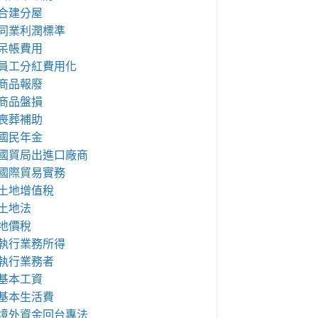
合建分屋
同業利潤標準
呆帳費用
員工分紅費用化
商品報廢
商品盤損
喪葬補助
國民年金
國貿局出進口廠商
國際貿易實務
土地增值稅
土地法
地價稅
執行業務所得
執行業務者
基本工資
基本生活費
境外資金回台專法