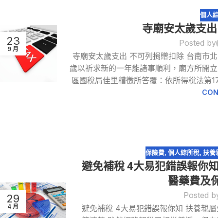
個人
寺廟安太歲支出
23
Posted by
9 月
寺廟安太歲支出 不可列捐贈扣除 台南市
歲以祈求新的一年能諸事順利，廟方所開立
區國稅局佳里稽徵所答覆：依所得稅法第17條
CON
保險費
,
個人綜所稅
,
扶養
避免補稅 4大易犯錯誤報你
醫藥費及
Posted b
29
4 月
避免補稅 4大易犯錯誤報你知 扶養親