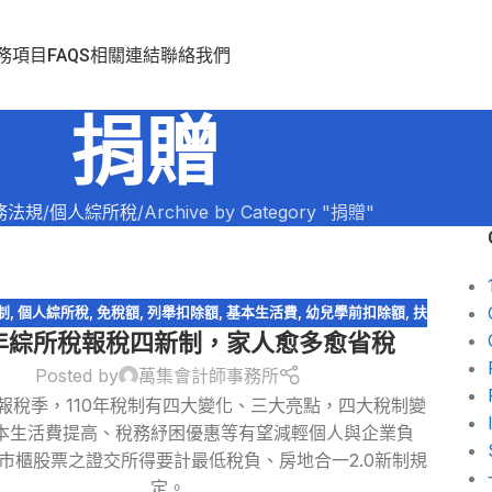
務項目
FAQS
相關連結
聯絡我們
捐贈
務法規
個人綜所稅
Archive by Category "捐贈"
制
,
個人綜所稅
,
免稅額
,
列舉扣除額
,
基本生活費
,
幼兒學前扣除額
,
扶
0年綜所稅報稅四新制，家人愈多愈省稅
,
捐贈
,
教育學費特別扣除額
,
標準扣除額
,
稅務法規
,
綜所稅免稅額
,
綜
所稅身心障礙扣除額
,
股利收入
Posted by
萬集會計師事務所
5月報稅季，110年稅制有四大變化、三大亮點，四大稅制變
本生活費提高、稅務紓困優惠等有望減輕個人與企業負
市櫃股票之證交所得要計最低稅負、房地合一2.0新制規
定。