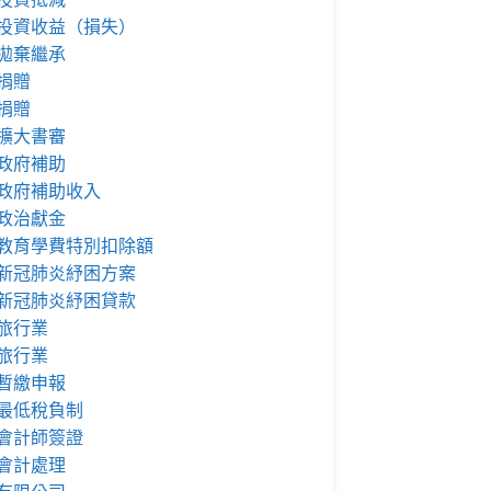
投資收益（損失）
拋棄繼承
捐贈
捐贈
擴大書審
政府補助
政府補助收入
政治獻金
教育學費特別扣除額
新冠肺炎紓困方案
新冠肺炎紓困貸款
旅行業
旅行業
暫繳申報
最低稅負制
會計師簽證
會計處理