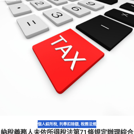
個人綜所稅
,
列舉扣除額
,
稅務法規
納稅義務人未依所得稅法第71條規定辦理綜合