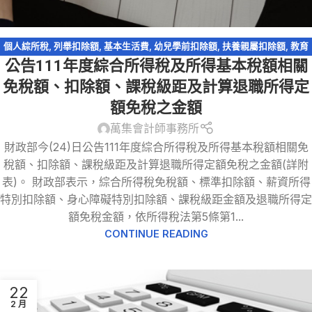
個人綜所稅
,
列舉扣除額
,
基本生活費
,
幼兒學前扣除額
,
扶養親屬扣除額
,
教育
公告111年度綜合所得稅及所得基本稅額相關
學費特別扣除額
,
標準扣除額
,
稅務法規
免稅額、扣除額、課稅級距及計算退職所得定
額免稅之金額
萬集會計師事務所
財政部今(24)日公告111年度綜合所得稅及所得基本稅額相關免
稅額、扣除額、課稅級距及計算退職所得定額免稅之金額(詳附
表)。 財政部表示，綜合所得稅免稅額、標準扣除額、薪資所得
特別扣除額、身心障礙特別扣除額、課稅級距金額及退職所得定
額免稅金額，依所得稅法第5條第1...
CONTINUE READING
22
2 月