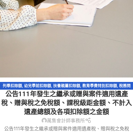
列舉扣除額
,
幼兒學前扣除額
,
扶養親屬扣除額
,
教育學費特別扣除額
,
稅務問
公告111年發生之繼承或贈與案件適用遺產
答-遺產及贈與稅
,
稅務法規
,
遺產及贈與稅
,
遺贈
稅、贈與稅之免稅額、課稅級距金額、不計入
遺產總額及各項扣除額之金額
萬集會計師事務所
公告111年發生之繼承或贈與案件適用遺產稅、贈與稅之免稅