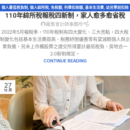
個人最低稅負制
,
個人綜所稅
,
免稅額
,
列舉扣除額
,
基本生活費
,
幼兒學前扣除
110年綜所稅報稅四新制，家人愈多愈省稅
額
,
扶養親屬扣除額
,
捐贈
,
教育學費特別扣除額
,
標準扣除額
,
稅務法規
,
綜所稅
免稅額
,
綜所稅身心障礙扣除額
,
股利收入
萬集會計師事務所
2022年5月報稅季，110年稅制有四大變化、三大亮點，四大稅
制變化包括基本生活費提高、稅務紓困優惠等有望減輕個人與企
業負擔，另未上市櫃股票之證交所得要計最低稅負、房地合一
2.0新制規定。
CONTINUE READING
27
12 月