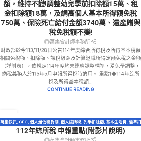
額，維持不變!調整幼兒學前扣除額15萬、租
金扣除額18萬，及調高個人基本所得額免稅
750萬、保險死亡給付金額3740萬、遺產贈與
稅免稅額不變!
萬集會計師事務所
財政部於今113/11/28日公告114年度綜合所得稅及所得基本稅額
相關免稅額、扣除額、課稅級距及計算退職所得定額免稅之金額
（詳附表），依規定114年度均未達應調整標準，爰免予調整，
納稅義務人於115年5月申報所得稅時適用。 重點1◆114年綜所
稅及所得基本稅額...
CONTINUE READING
13
5 月
萬集快訊
,
CFC
,
個人最低稅負制
,
個人綜所稅
,
列舉扣除額
,
基本生活費
,
標準扣
112年綜所稅 申報重點(附影片說明)
除額
,
稅務法規
,
綜所稅免稅額
,
股利收入
,
薪資所得特別扣除額
,
財產交易損益
,
購屋貸款利息
萬集會計師事務所