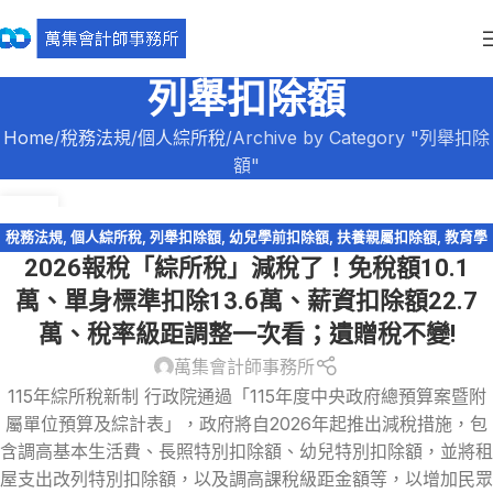
列舉扣除額
Home
稅務法規
個人綜所稅
Archive by Category "列舉扣除
額"
30
12 月
稅務法規
,
個人綜所稅
,
列舉扣除額
,
幼兒學前扣除額
,
扶養親屬扣除額
,
教育學
2026報稅「綜所稅」減稅了！免稅額10.1
費特別扣除額
,
標準扣除額
,
綜所稅免稅額
,
綜所稅身心障礙扣除額
,
薪資所得特
別扣除額
,
輕鬆節稅-綜所稅
,
退職所得
萬、單身標準扣除13.6萬、薪資扣除額22.7
萬、稅率級距調整一次看；遺贈稅不變!
萬集會計師事務所
115年綜所稅新制 行政院通過「115年度中央政府總預算案暨附
屬單位預算及綜計表」，政府將自2026年起推出減稅措施，包
含調高基本生活費、長照特別扣除額、幼兒特別扣除額，並將租
屋支出改列特別扣除額，以及調高課稅級距金額等，以增加民眾