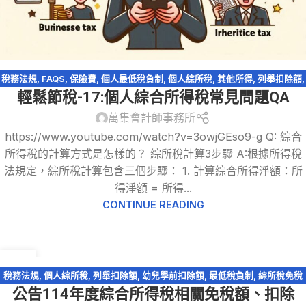
稅務法規
,
FAQS
,
保險費
,
個人最低稅負制
,
個人綜所稅
,
其他所得
,
列舉扣除額
,
輕鬆節稅-17:個人綜合所得稅常見問題QA
執行業務所得
,
幼兒學前扣除額
,
扶養親屬扣除額
,
教育學費特別扣除額
,
綜所稅
免稅額
,
薪資所得
,
購屋貸款利息
,
輕鬆節稅
,
輕鬆節稅-綜所稅
萬集會計師事務所
https://www.youtube.com/watch?v=3owjGEso9-g Q: 綜合
所得稅的計算方式是怎樣的？ 綜所稅計算3步驟 A:根據所得稅
法規定，綜所稅計算包含三個步驟： 1. 計算綜合所得淨額：所
得淨額 = 所得...
CONTINUE READING
20
12 月
稅務法規
,
個人綜所稅
,
列舉扣除額
,
幼兒學前扣除額
,
最低稅負制
,
綜所稅免稅
公告114年度綜合所得稅相關免稅額、扣除
額