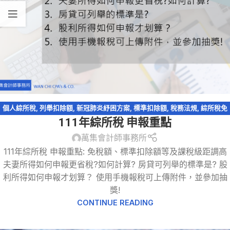
個人綜所稅
,
列舉扣除額
,
新冠肺炎紓困方案
,
標準扣除額
,
稅務法規
,
綜所稅免
111年綜所稅 申報重點
稅額
,
股利收入
萬集會計師事務所
111年綜所稅 申報重點: 免稅額、標準扣除額等及課稅級距調高
夫妻所得如何申報更省稅?如何計算? 房貸可列舉的標準是? 股
利所得如何申報才划算？ 使用手機報稅可上傳附件，並參加抽
獎!
CONTINUE READING