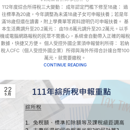
112年度綜合所得稅三大變動： 成年認定門檻下修至18歲： 過
往標準為20歲，今年調整為未滿18歲子女可申報扶養；若是年
滿18歲但還在讀書，附上學費單等資料證明仍可申報扶養。 基
本生活費調升至20.2萬元： 由19.6萬元調升至20.2萬元。以手
機或電腦網路報稅的民眾不需擔心，系統會自動帶入正確的報稅
數據，快捷又方便。 個人受控外國企業須申報營利所得： 若納
稅人CFC（個人受控外國企業）所得與海外所得合計達台幣100
萬元，就需要繳稅。
CONTINUE READING
22
5 月