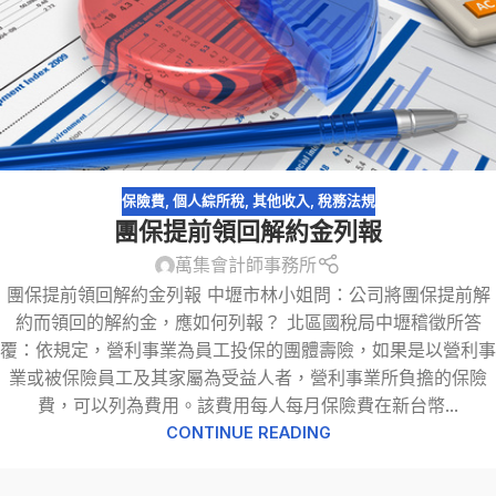
保險費
,
個人綜所稅
,
其他收入
,
稅務法規
團保提前領回解約金列報
萬集會計師事務所
團保提前領回解約金列報 中壢市林小姐問：公司將團保提前解
約而領回的解約金，應如何列報？ 北區國稅局中壢稽徵所答
覆：依規定，營利事業為員工投保的團體壽險，如果是以營利事
業或被保險員工及其家屬為受益人者，營利事業所負擔的保險
費，可以列為費用。該費用每人每月保險費在新台幣...
CONTINUE READING