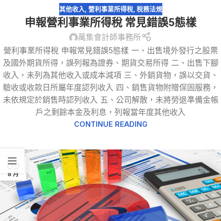
其他收入
,
營利事業所得稅
,
稅務法規
申報營利事業所得稅 常見錯誤5態樣
萬集會計師事務所
營利事業所得稅 申報常見錯誤5態樣 一、出售境外發行之股票
及國外期貨所得，誤列報為證券、期貨交易所得 二、出售下腳
收入，未列為其他收入或成本減項 三、外銷貨物，誤以交貨、
驗收或收款日所屬年度認列收入 四、銷售貨物附贈保固服務，
未依規定於銷售時認列收入 五、公司解散，未將勞退準備金帳
戶之剩餘本金及利息，列報當年度其他收入
CONTINUE READING
09
8 月