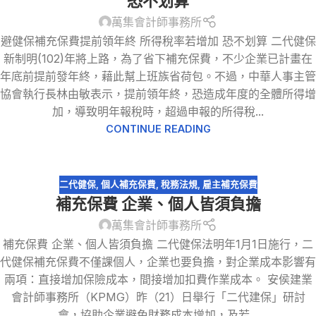
恐不划算
萬集會計師事務所
避健保補充保費提前領年終 所得稅率若增加 恐不划算 二代健保
新制明(102)年將上路，為了省下補充保費，不少企業已計畫在
年底前提前發年終，藉此幫上班族省荷包。不過，中華人事主管
協會執行長林由敏表示，提前領年終，恐造成年度的全體所得增
加，導致明年報稅時，超過申報的所得稅...
CONTINUE READING
二代健保
,
個人補充保費
,
稅務法規
,
雇主補充保費
補充保費 企業、個人皆須負擔
萬集會計師事務所
補充保費 企業、個人皆須負擔 二代健保法明年1月1日施行，二
代健保補充保費不僅課個人，企業也要負擔，對企業成本影響有
兩項：直接增加保險成本，間接增加扣費作業成本。 安侯建業
會計師事務所（KPMG）昨（21）日舉行「二代建保」研討
會，協助企業避免財務成本增加，及若...