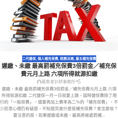
二代健保
,
個人補充保費
,
稅務法規
,
雇主補充保費
遲繳、未繳 最高罰補充保費3倍罰金／補充保
費元月上路 六項所得就源扣繳
萬集會計師事務所
遲繳、未繳 最高罰補充保費3倍罰金／補充保費元月上路 六項
所得就源扣繳 二代健保一月一日就要上路，屆時健保費除了現
行的「一般保費」，還要再加上費率為二％的「補充保費」，不
少民眾心裡仍有疑惑，不知道究竟什麼是補充保費？會怎麼收？
要注意的是，如果遲繳或未繳，最高將被處罰補...