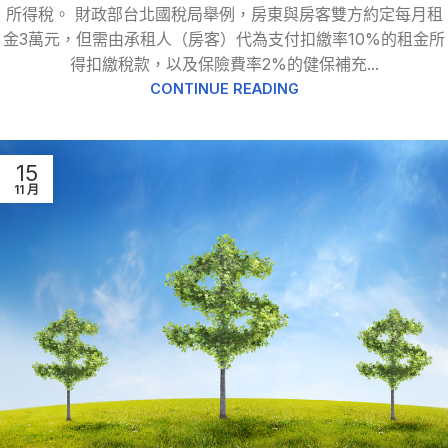
所得稅。 財政部台北國稅局舉例，房東與房客雙方約定每月租
金3萬元，但需由承租人（房客）代為支付扣繳率10%的租金所
得扣繳稅款，以及保險費率2%的健保補充...
CONTINUE READING
15
11 月