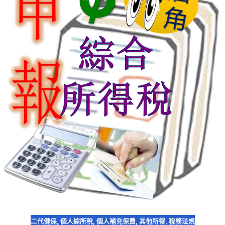
二代健保
,
個人綜所稅
,
個人補充保費
,
其他所得
,
稅務法規