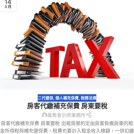
14
3 月
二代健保
,
個人補充保費
,
稅務法規
房客代繳補充保費 房東要稅
萬集會計師事務所
房客代繳補充保費 房東要稅 出租房屋約定由房客負擔房東的租
金所得稅與補充健保費，稅費也要計入租金收入總額，一併扣繳