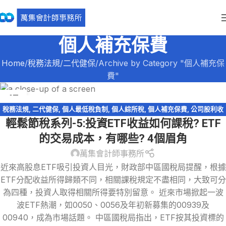
個人補充保費
Home
稅務法規
二代健保
Archive by Category "個人補充保
費"
17
5 月
稅務法規
,
二代健保
,
個人最低稅負制
,
個人綜所稅
,
個人補充保費
,
公司股利收
輕鬆節稅系列-5:投資ETF收益如何課稅? ETF
入
,
海外所得
,
股利收入
,
證券交易所得
,
證券交易所得
,
證券交易稅
,
輕鬆節稅
,
輕鬆節稅-綜所稅
的交易成本，有哪些? 4個眉角
萬集會計師事務所
近來高股息ETF吸引投資人目光，財政部中區國稅局提醒，根據
ETF分配收益所得歸類不同，相關課稅規定不盡相同，大致可分
為四種，投資人取得相關所得要特別留意。 近來市場掀起一波
波ETF熱潮，如0050、0056及年初新募集的00939及
00940，成為市場話題。 中區國稅局指出，ETF按其投資標的