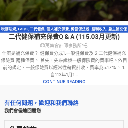
稅務法規
,
FAQS
,
二代健保
,
個人補充保費
,
勞健保法規
,
股利收入
,
雇主補充保
費
萬集會計師事務所
什麼是補充保費？ 健保費分成1.一般健保費及 2.二代健保補充
保險費 兩種保費。 首先，先來說說一般保險費的費率吧。依目
前的規定，一般保險費以經常性薪資計收，費率為5.17%。 1.
自113年1月1...
CONTINUE READING
有任何問題，歡迎和我們聯絡
我們會儘速回覆您