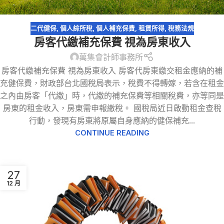
二代健保
,
個人綜所稅
,
個人補充保費
,
租賃所得
,
稅務法規
房客代繳補充保費 視為房東收入
萬集會計師事務所
房客代繳補充保費 視為房東收入 房客代房東繳交租金應納的補
充健保費，財政部台北國稅局表示，稅費不得轉嫁，若含在租金
之內由房客「代繳」時，代繳的補充保費等相關稅費，亦等同是
房東的租金收入，房東需申報繳稅。 國稅局近日啟動租金查稅
行動，發現有房東將原屬自身應納的健保補充...
CONTINUE READING
27
12 月