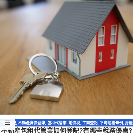
公司登記
,
不動產實價登錄
,
包租代管業
,
地價稅
,
工商登記
,
平均地權條例
,
房屋
不動產包租代管業如何登記?有哪些稅務優惠?
稅
,
租賃所得
,
稅務法規