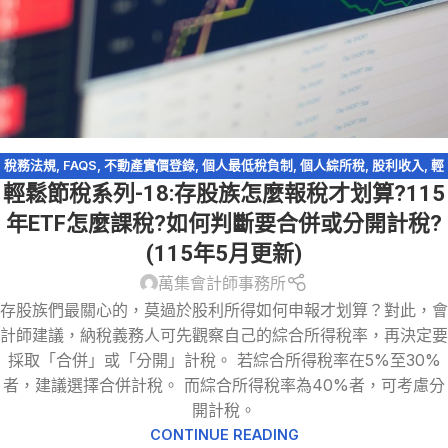
稅務法規
,
FAQS
,
不動產實價登錄
,
個人最低稅負制
,
個人綜所稅
,
股利收入
,
輕
輕鬆節稅系列-18:存股族怎麼報稅才划算?115
鬆節稅
,
輕鬆節稅-綜所稅
年ETF怎麼課稅?如何判斷要合併或分開計稅?
(115年5月更新)
萬集會計師事務所
存股族們最關心的，莫過於股利所得如何申報才划算？對此，會
計師建議，納稅義務人可先觀察自己的綜合所得稅率，再決定要
採取「合併」或「分開」計稅。 若綜合所得稅率在5%至30%
者，建議選擇合併計稅。 而綜合所得稅率為40%者，可考慮分
開計稅。
CONTINUE READING