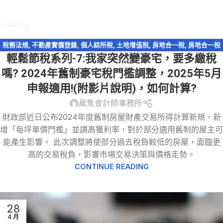
07
3 月
稅務法規
,
不動產實價登錄
,
個人綜所稅
,
土地增值稅
,
房地合一稅
,
房地合一稅
輕鬆節稅系列-7:我家突然變豪宅，要多繳稅
2.0
,
輕鬆節稅
,
輕鬆節稅-綜所稅
嗎? 2024年舊制豪宅稅門檻調整，2025年5月
申報適用!(附影片說明)，如何計算?
萬集會計師事務所
財政部近日公布2024年度舊制房屋財產交易所得計算新規，新
增「每坪單價門檻」並調高獲利率，對於部分適用舊制的屋主可
能產生影響。 此次調整將使部分過去稅負較低的房屋，面臨更
高的交易稅負，影響市場交易決策與價格走勢。
CONTINUE READING
28
4 月