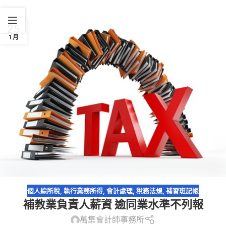
25
1 月
個人綜所稅
,
執行業務所得
,
會計處理
,
稅務法規
,
補習班記帳
補教業負責人薪資 逾同業水準不列報
萬集會計師事務所