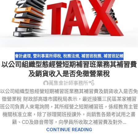
會計處理
,
營利事業所得稅
,
稅務法規
,
補習班稅務
,
補習班記帳
以公司組織型態經營短期補習班業務其補習費
及銷貨收入是否免徵營業稅
萬集會計師事務所
以公司組織型態經營短期補習班業務其補習費及銷貨收入是否免
徵營業稅 財政部高雄市國稅局表示，最近接獲三民區某家補習
班公司負責人來電詢問，其所經營之短期補習班，係經教育主管
機關核准立案，除了辦理開班授課外，尚銷售各類考試用之書
籍、CD及錄音帶等，向學員所收取之補習費及對外...
CONTINUE READING