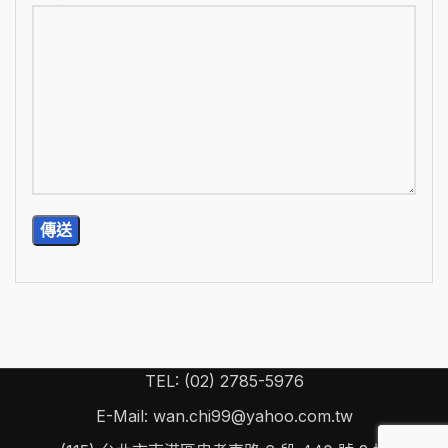
TEL: (02) 2785-5976
E-Mail: wan.chi99@yahoo.com.tw