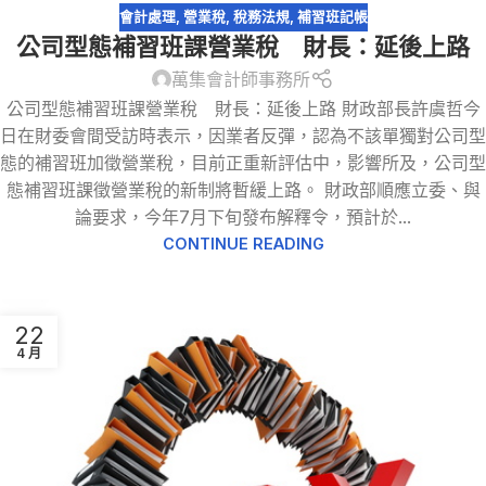
會計處理
,
營業稅
,
稅務法規
,
補習班記帳
公司型態補習班課營業稅 財長：延後上路
萬集會計師事務所
公司型態補習班課營業稅 財長：延後上路 財政部長許虞哲今
日在財委會間受訪時表示，因業者反彈，認為不該單獨對公司型
態的補習班加徵營業稅，目前正重新評估中，影響所及，公司型
態補習班課徵營業稅的新制將暫緩上路。 財政部順應立委、與
論要求，今年7月下旬發布解釋令，預計於...
CONTINUE READING
22
4 月