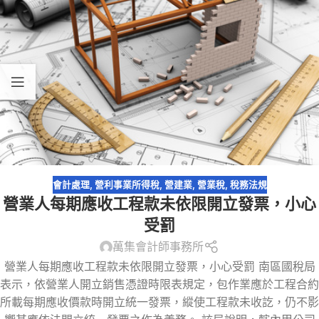
會計處理
,
營利事業所得稅
,
營建業
,
營業稅
,
稅務法規
營業人每期應收工程款未依限開立發票，小心
受罰
萬集會計師事務所
營業人每期應收工程款未依限開立發票，小心受罰 南區國稅局
表示，依營業人開立銷售憑證時限表規定，包作業應於工程合約
所載每期應收價款時開立統一發票，縱使工程款未收訖，仍不影