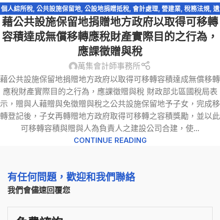
個人綜所稅
,
公共設施保留地
,
公設地捐贈抵稅
,
會計處理
,
營建業
,
稅務法規
,
遺
藉公共設施保留地捐贈地方政府以取得可移轉
產及贈與稅
容積達成無償移轉應稅財產實際目的之行為，
應課徵贈與稅
萬集會計師事務所
藉公共設施保留地捐贈地方政府以取得可移轉容積達成無償移轉
應稅財產實際目的之行為，應課徵贈與稅 財政部北區國稅局表
示，贈與人藉贈與免徵贈與稅之公共設施保留地予子女，完成移
轉登記後，子女再轉贈地方政府取得可移轉之容積獎勵，並以此
可移轉容積與贈與人為負責人之建設公司合建，使...
CONTINUE READING
有任何問題，歡迎和我們聯絡
我們會儘速回覆您