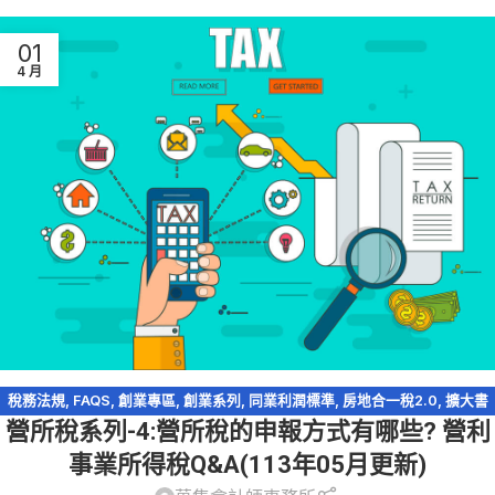
01
4 月
稅務法規
,
FAQS
,
創業專區
,
創業系列
,
同業利潤標準
,
房地合一稅2.0
,
擴大書
營所稅系列-4:營所稅的申報方式有哪些? 營利
審
,
會計師簽證
,
查帳申報
,
營利事業所得稅
,
盈虧互抵
,
稅務問答-營利事業所得
稅
,
稅務簽證
,
股利收入
事業所得稅Q&A(113年05月更新)