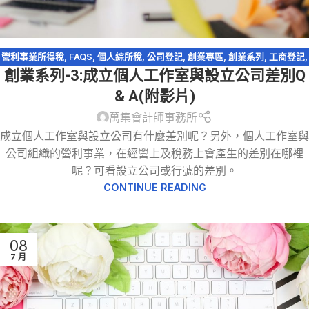
營利事業所得稅
,
FAQS
,
個人綜所稅
,
公司登記
,
創業專區
,
創業系列
,
工商登記
,
創業系列-3:成立個人工作室與設立公司差別Q
有限公司
,
行號(獨資合夥事業)
& A(附影片)
萬集會計師事務所
成立個人工作室與設立公司有什麼差別呢？另外，個人工作室與
公司組織的營利事業，在經營上及稅務上會產生的差別在哪裡
呢？可看設立公司或行號的差別。
CONTINUE READING
08
7 月