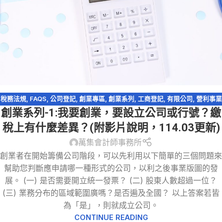
稅務法規
,
FAQS
,
公司登記
,
創業專區
,
創業系列
,
工商登記
,
有限公司
,
營利事業
創業系列-1:我要創業，要設立公司或行號？繳
所得稅
,
營業登記
,
營業稅
稅上有什麼差異？(附影片說明，114.03更新)
萬集會計師事務所
創業者在開始籌備公司階段，可以先利用以下簡單的三個問題來
幫助您判斷應申請哪一種形式的公司，以利之後事業版圖的發
展。 (一) 是否需要開立統一發票？ (二) 股東人數超過一位？
(三) 業務分布的區域範圍廣嗎？是否遍及全國？ 以上答案若皆
為「是」，則就成立公司。
CONTINUE READING