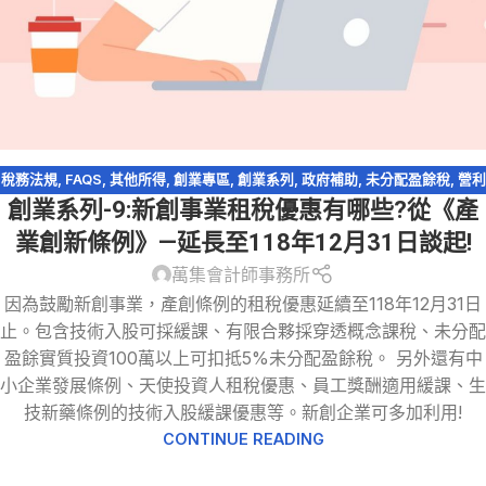
稅務法規
,
FAQS
,
其他所得
,
創業專區
,
創業系列
,
政府補助
,
未分配盈餘稅
,
營利
創業系列-9:新創事業租稅優惠有哪些?從《產
事業所得稅
,
產創條例
業創新條例》—延長至118年12月31日談起!
萬集會計師事務所
因為鼓勵新創事業，產創條例的租稅優惠延續至118年12月31日
止。包含技術入股可採緩課、有限合夥採穿透概念課稅、未分配
盈餘實質投資100萬以上可扣抵5%未分配盈餘稅。 另外還有中
小企業發展條例、天使投資人租稅優惠、員工獎酬適用緩課、生
技新藥條例的技術入股緩課優惠等。新創企業可多加利用!
CONTINUE READING