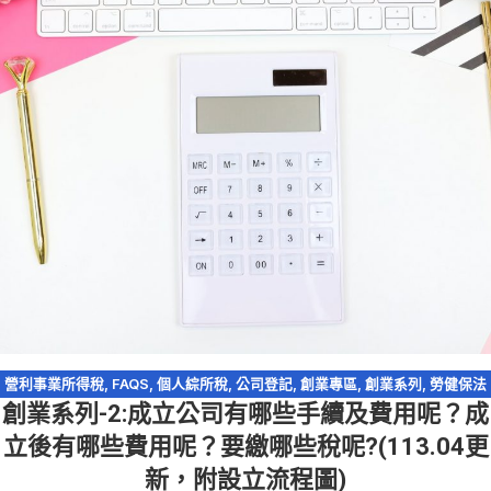
營利事業所得稅
,
FAQS
,
個人綜所稅
,
公司登記
,
創業專區
,
創業系列
,
勞健保法
創業系列-2:成立公司有哪些手續及費用呢？成
規
,
工商登記
,
會計師簽證
,
營業稅
,
股利收入
,
資本額查核簽證
立後有哪些費用呢？要繳哪些稅呢?(113.04更
新，附設立流程圖)