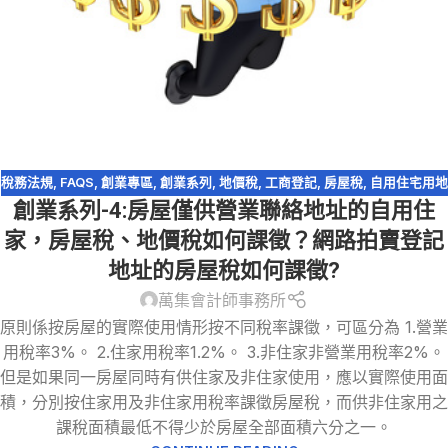
稅務法規
,
FAQS
,
創業專區
,
創業系列
,
地價稅
,
工商登記
,
房屋稅
,
自用住宅用地
創業系列-4:房屋僅供營業聯絡地址的自用住
家，房屋稅、地價稅如何課徵？網路拍賣登記
地址的房屋稅如何課徵?
萬集會計師事務所
原則係按房屋的實際使用情形按不同稅率課徵，可區分為 1.營業
用稅率3%。 2.住家用稅率1.2%。 3.非住家非營業用稅率2%。
但是如果同一房屋同時有供住家及非住家使用，應以實際使用面
積，分別按住家用及非住家用稅率課徵房屋稅，而供非住家用之
課稅面積最低不得少於房屋全部面積六分之一。