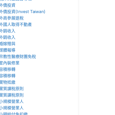
外僑投資
外僑投資(Invest Taiwan)
外商參展退稅
外國人取得不動產
外銷收入
外銷收入
婚嫁贈與
媒體報導
宗教性醫療財團免稅
室內裝修業
容積移轉
容積移轉
實物抵繳
實質課稅原則
實質課稅原則
小規模營業人
小規模營業人
小額給付免扣繳