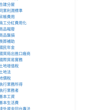
合建分屋
同業利潤標準
呆帳費用
員工分紅費用化
商品報廢
商品盤損
喪葬補助
國民年金
國貿局出進口廠商
國際貿易實務
土地增值稅
土地法
地價稅
執行業務所得
執行業務者
基本工資
基本生活費
境外資金回台專法