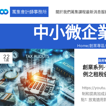
關於我們
萬集課程
最新消息
服
中小微企
Home
創業專區
22
1 月
政府
創業系列
例之租稅優
https://y
制和提高加成
點1: 放寬適