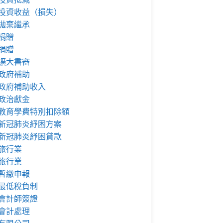
投資收益（損失）
拋棄繼承
捐贈
捐贈
擴大書審
政府補助
政府補助收入
政治獻金
教育學費特別扣除額
新冠肺炎紓困方案
新冠肺炎紓困貸款
旅行業
旅行業
暫繳申報
最低稅負制
會計師簽證
會計處理