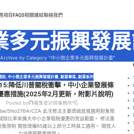
務項目
FAQS
相關連結
聯絡我們
業多元振興發展
Archive by Category "中小微企業多元振興發展計畫"
補助
,
中小微企業多元振興發展計畫
,
創業專區
,
創業系列
-15:降低川普關稅衝擊，中小企業發展條
惠措施(2025年2月更新，附影片說明)
Posted by
萬集會計師事務所
outu.be/5No278ArCZA 此次修法主要透過放寬適用對象限
減除比率來擴大中小企業租稅優惠的受益範圍。 修法重
用對象限制 開放增僱65歲以上部分工時員工適用。 開放人
力派遣服務業適用。 ...