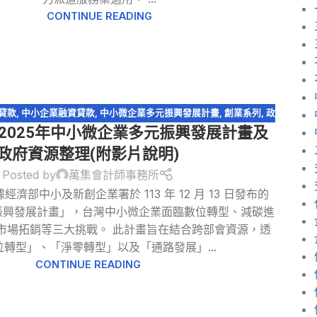
CONTINUE READING
貸款
,
中小企業融資貸款
,
中小微企業多元振興發展計畫
,
創業系列
,
政
4:2025年中小微企業多元振興發展計畫及
府補助
政府資源整理(附影片說明)
Posted by
萬集會計師事務所
經濟部中小及新創企業署於 113 年 12 月 13 日發布的
振興發展計畫」，台灣中小微企業面臨數位轉型、減碳進
市場拓銷等三大挑戰。 此計畫旨在結合跨部會資源，透
位轉型」、「淨零轉型」以及「通路發展」...
CONTINUE READING