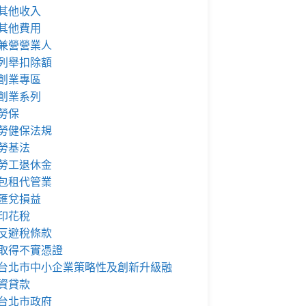
其他收入
其他費用
兼營營業人
列舉扣除額
創業專區
創業系列
勞保
勞健保法規
勞基法
勞工退休金
包租代管業
匯兌損益
印花稅
反避稅條款
取得不實憑證
台北市中小企業策略性及創新升級融
資貸款
台北市政府