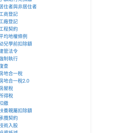
居住者與非居住者
工商登記
工廠登記
工程契約
平均地權條例
幼兒學前扣除額
建管法令
強制執行
復查
房地合一稅
房地合一稅2.0
房屋稅
所得稅
扣繳
扶養親屬扣除額
承攬契約
技術入股
投資抵減