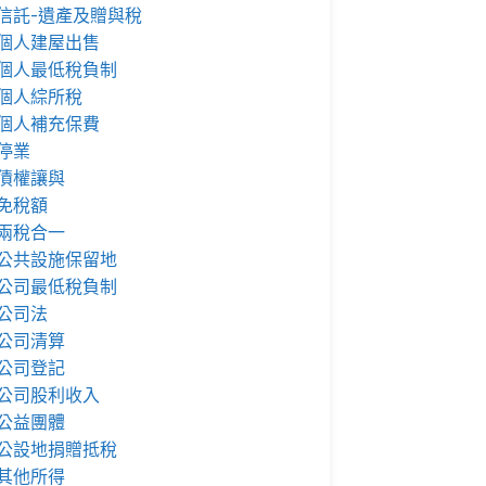
信託-遺產及贈與稅
個人建屋出售
個人最低稅負制
個人綜所稅
個人補充保費
停業
債權讓與
免稅額
兩稅合一
公共設施保留地
公司最低稅負制
公司法
公司清算
公司登記
公司股利收入
公益團體
公設地捐贈抵稅
其他所得