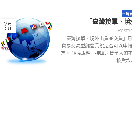
三角
「臺灣接單、境
26
7 月
Poste
「臺灣接單、境外出貨並交貨」
貿易交易型態營業稅是否可以申
定。 該局說明，接單之營業人如
按貨款