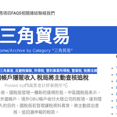
務項目
FAQS
相關連結
聯絡我們
三角貿易
ome
Archive by Category "三角貿易"
三角貿易
,
反避稅條款
,
所得稅
,
營利事業所得稅
,
營業稅
,
稅務法規
圍帳戶隱匿收入 稅局將主動查核追稅
Posted by
萬集會計師事務所
台商，國稅局發現一種新的違規形態，中區國稅局表示，
外圍帳戶、境外OBU帳戶收付大陸公司的款項，達到隱
入的目的，國稅局若發現課稅資料異常，將主動提出查
核，追回漏申報的稅款。