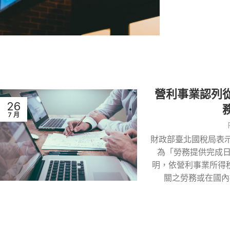
營利事業認列
26
7 月
財政部臺北國稅局表
為「勞務提供完成日
明，依營利事業所得稅
關之勞務或在國內