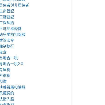
居住者與非居住者
工商登記
工廠登記
工程契約
平均地權條例
幼兒學前扣除額
建管法令
強制執行
復查
房地合一稅
房地合一稅2.0
房屋稅
所得稅
扣繳
扶養親屬扣除額
承攬契約
技術入股
投資抵減