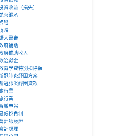
投資收益（損失）
拋棄繼承
捐贈
捐贈
擴大書審
政府補助
政府補助收入
政治獻金
教育學費特別扣除額
新冠肺炎紓困方案
新冠肺炎紓困貸款
旅行業
旅行業
暫繳申報
最低稅負制
會計師簽證
會計處理