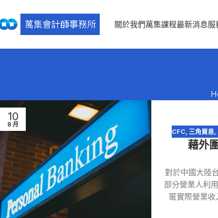
關於我們
萬集課程
最新消息
服
H
10
8 月
CFC
,
三角貿易
,
藉外
對於中國大陸
部分營業人利用
匿實際營業收