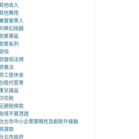
其他收入
其他費用
兼營營業人
列舉扣除額
創業專區
創業系列
勞保
勞健保法規
勞基法
勞工退休金
包租代管業
匯兌損益
印花稅
反避稅條款
取得不實憑證
台北市中小企業策略性及創新升級融
資貸款
台北市政府