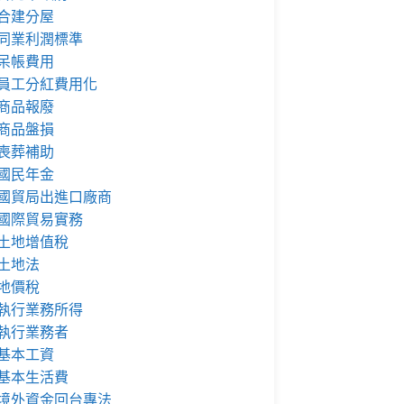
合建分屋
同業利潤標準
呆帳費用
員工分紅費用化
商品報廢
商品盤損
喪葬補助
國民年金
國貿局出進口廠商
國際貿易實務
土地增值稅
土地法
地價稅
執行業務所得
執行業務者
基本工資
基本生活費
境外資金回台專法