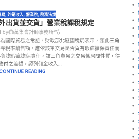
貿易
,
外銷收入
,
營業稅
,
稅務法規
外出貨並交貨」營業稅課稅規定
d by
萬集會計師事務所
已為國際貿易之常態，財政部北區國稅局表示，類此三角
報零稅率銷售額，應依該筆交易是否負有瑕疵擔保責任而
不負擔瑕疵擔保責任，該三角貿易之交易係居間性質，得
收付之差額，認列佣金收入...
CONTINUE READING