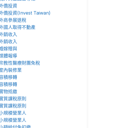
外僑投資
外僑投資(Invest Taiwan)
外商參展退稅
外國人取得不動產
外銷收入
外銷收入
婚嫁贈與
媒體報導
宗教性醫療財團免稅
室內裝修業
容積移轉
容積移轉
實物抵繳
實質課稅原則
實質課稅原則
小規模營業人
小規模營業人
小額給付免扣繳