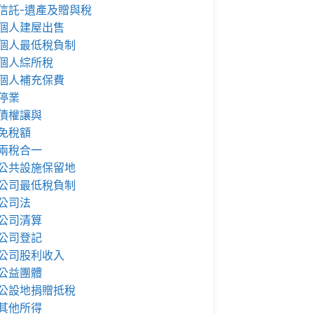
信託-遺產及贈與稅
個人建屋出售
個人最低稅負制
個人綜所稅
個人補充保費
停業
債權讓與
免稅額
兩稅合一
公共設施保留地
公司最低稅負制
公司法
公司清算
公司登記
公司股利收入
公益團體
公設地捐贈抵稅
其他所得