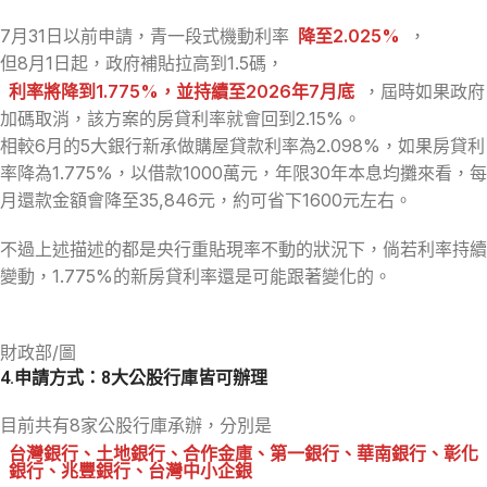
7月31日以前申請，青一段式機動利率
降至2.025%
，
但8月1日起，政府補貼拉高到1.5碼，
利率將降到1.775%，並持續至2026年7月底
，屆時如果政府
加碼取消，該方案的房貸利率就會回到2.15%。
相較6月的5大銀行新承做購屋貸款利率為2.098%，如果房貸利
率降為1.775%，以借款1000萬元，年限30年本息均攤來看，每
月還款金額會降至35,846元，約可省下1600元左右。
不過上述描述的都是央行重貼現率不動的狀況下，倘若利率持續
變動，1.775%的新房貸利率還是可能跟著變化的。
財政部/圖
4.申請方式：8大公股行庫皆可辦理
目前共有8家公股行庫承辦，分別是
台灣銀行、土地銀行、合作金庫、第一銀行、華南銀行、彰化
銀行、兆豐銀行、台灣中小企銀