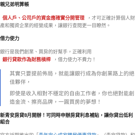
親兄弟明算帳
個人戶、公司戶的資金應確實分開管理
，才可正確計算個人財
產和獨資企業的經營成果，讓銀行查閱更一目瞭然。
借力使力
銀行是我們創業、買房的好幫手，正確利用
銀行貸款作為財務槓桿
，借力使力不費力！
其實只要提前佈局，就能讓銀行成為你創業路上的絕
佳夥伴，
即使是收入相對不穩定的自由工作者，你也絕對能創
造金流、擦亮品牌，一圓買房的夢想！
新青安房貸8月開辦！可
同時申辦房貸利息補貼
，讓你貸出低利
組合
官方近期推出的「
青年安心成家購屋優惠貸款
」（青安貸款）和