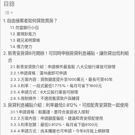
目錄
自由接案者如何貸款買房？
勿當銀行小白
展現鈔能力
親兄弟明算帳
借力使力
新青安房貸8月開辦！可同時申辦房貸利息補貼，讓你貸出低利組
合
新青安貸款介紹：申請條件最寬鬆 八大公股行庫皆可辦理
1.申請資格：滿18歲即可申請
2.方案內容：貸款額度提升至1000萬元，最長可貸40年
3.利率：一段式最低1.775%，每月可省下1600元
4.申請方式：8大公股行庫皆可辦理
5.限制條件：不適用舊貸款戶與轉貸
房貸利息補貼介紹：利率最低0.812%，可搭配青安貸款一起使用
1.申請資格：較嚴謹，要符合家庭收入限制
2.方案內容：申請額度偏低，建議和青安搭配使用
3.利率划算：最低0.812％，每月省下逾6100元
4.申請方式：尚未購屋也可申請，今年8月就上網辦理