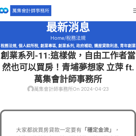
最新消息
Home
稅務法規
稅務法規
,
個人綜所稅
,
創業專區
,
創業系列
,
政府補助
,
購屋貸款利息
,
青年創業
創業系列-11:這樣做，自由工作者當
貸款
然也可以買房！青埔夢想家 立萍 ft.
萬集會計師事務所
萬集會計師事務所
On 2024-04-23
大家都說買房貸款一定要有
「穩定金流」
，