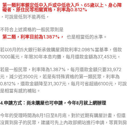
第一類
利率鎖定低中入戶或中低收入戶、65歲以上、身心障
礙者、原住民等相關資格，利率為0.812%
，可說是低到不能再低，
不符合上述資格的一般民眾則是
第二類
，利率目前為1.387%，
也是相當低的水準。
若以6月的5大銀行新承做購屋貸款利率2.098%當基準，借款
1000萬元，年限30年本息均攤，每月還款金額為37,453元，
若是一般民眾，利率降為1.387%，每月還款金額只要33,972
元，減少近3500元，若是有特殊資格的第一類民眾，利率為
0.812%，還款金額降至31,307元，每月可省超過6100元，可說
是相當有感的補貼。
4.申請方式：尚未購屋也可申請，今年8月就上網辦理
今年的受理時間為8月1日至8月底，對於近期有購屋計畫，但還
沒買到房子的民眾，建議可先上內政部網站進行申請，等買到房