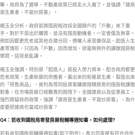
擊，政府為了選舉，不動產政策已經走火入魔了，並強調「建商
是生產者、不是炒房客」。
楊玉全分析，政府若將囤房稅改採全國歸戶的「戶數」來下重
手，對於不是出於購買、並沒有囤房動機者，一定會傷及無辜。
例如因都更危老或其他合建分回、債權人承受擔保品、起造人生
產等情形，只因為「戶數」因而增加，就毫無例外的課徵囤房稅
懲罰，這就是亂課。
楊玉全強調，特別是「起造人」是投入勞力資本、配合政府都更
危老政策，生產新屋的供應者，蓋出來的新屋是生產、製造出來
的「待售商品」，竟列為等同投資客購屋囤積居奇的囤房稅課徵
對象，在市場房屋已經難賣的困境下，全國建商以及從業員工，
強烈質疑政府政策，強調「建商是生產者、不是炒房客」，為什
麼要把建商也當成炒房客？
Q4：若收到國稅局寄發房屋稅輔導通知書，如何處理?
若有收到國稅局輔導通知書(如下附件)，表示您房屋有符合自住