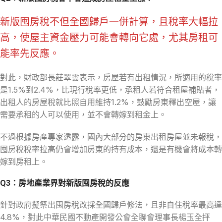
新版囤房稅不但全國歸戶一併計算，且稅率大幅拉
高，使屋主資金壓力可能會轉向它處，尤其房租可
能率先反應。
對此，財政部長莊翠雲表示，房屋若有出租情況，所適用的稅率
是1.5%到2.4%，比現行稅率更低，承租人若符合租屋補貼者，
出租人的房屋稅就比照自用維持1.2%，鼓勵房東釋出空屋，讓
需要承租的人可以使用，並不會轉嫁到租金上。
不過根據房產專家透露，國內大部分的房東出租房屋並未報稅，
囤房稅稅率拉高仍會增加房東的持有成本，還是有機會將成本轉
嫁到房租上。
Q3：房地產業界對新版囤房稅的反應
針對政府擬祭出囤房稅改採全國歸戶修法，且非自住稅率最高達
4.8%，對此中華民國不動產開發公會全聯會理事長楊玉全抨