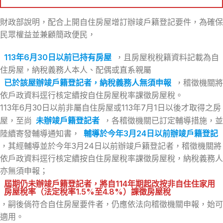
財政部說明，配合上開自住房屋增訂辦竣戶籍登記要件，為確保
民眾權益並兼顧簡政便民，
113年6月30日以前已持有房屋
，且房屋稅稅籍資料記載為自
住房屋，納稅義務人本人、配偶或直系親屬
已於該屋辦竣戶籍登記者，納稅義務人無須申報
，稽徵機關將
依戶政資料逕行核定續按自住房屋稅率課徵房屋稅。
113年6月30日以前非屬自住房屋或113年7月1日以後才取得之房
屋，至尚
未辦竣戶籍登記者
，各稽徵機關已訂定輔導措施，並
陸續寄發輔導通知書，
輔導於今年3月24日以前辦竣戶籍登記
，其經輔導並於今年3月24日以前辦竣戶籍登記者，稽徵機關將
依戶政資料逕行核定續按自住房屋稅率課徵房屋稅，納稅義務人
亦無須申報；
屆期仍未辦竣戶籍登記者，將自114年期起改按非自住住家用
房屋稅率（法定稅率1.5%至4.8%）課徵房屋稅
，嗣後倘符合自住房屋要件者，仍應依法向稽徵機關申報，始可
適用。