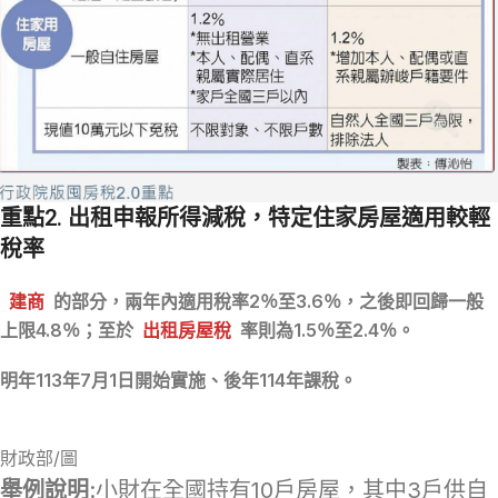
重點2. 出租申報所得減稅，特定住家房屋適用較輕
稅率
建商
的部分，兩年內適用稅率2％至3.6％，之後即回歸一般
上限4.8％；至於
出租房屋稅
率則為1.5％至2.4％。
明年113年7月1日開始實施、後年114年課稅。
財政部/圖
舉例說明
:小財在全國持有10戶房屋，其中3戶供自