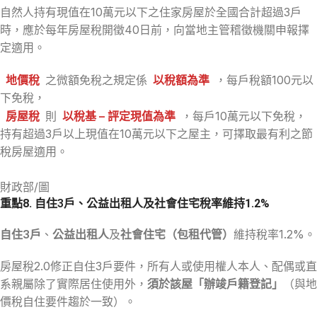
自然人持有現值在10萬元以下之住家房屋於全國合計超過3戶
時，應於每年房屋稅開徵40日前，向當地主管稽徵機關申報擇
定適用。
地價稅
之微額免稅之規定係
以稅額為準
，每戶稅額100元以
下免稅，
房屋稅
則
以稅基 – 評定現值為準
，每戶10萬元以下免稅，
持有超過3戶以上現值在10萬元以下之屋主，可擇取最有利之節
稅房屋適用。
財政部/圖
重點8.
自住3戶
、
公益出租人
及
社會住宅
稅率維持1.2%
自住3戶
、
公益出租人
及
社會住宅（包租代管）
維持稅率1.2%。
房屋稅2.0修正自住3戶要件，所有人或使用權人本人、配偶或直
系親屬除了實際居住使用外，
須於該屋「辦竣戶籍登記」
（與地
價稅自住要件趨於一致）。