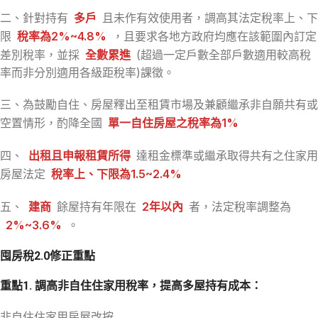
二、針對持有
多戶
且未作有效使用者，調高其法定稅率上、下
限
稅率為2%~4.8%
，且要求各地方政府均應在該範圍內訂定
差別稅率，並採
全數累進
(超過一定戶數全部戶數適用較高稅
率而非分別適用各級距稅率)課徵。
三、為鼓勵自住、房屋釋出至租賃市場及兼顧繼承非自願共有或
空置情形，酌降全國
單一自住房屋之稅率為1%
四、
出租且申報租賃所得
達租金標準或繼承取得共有之住家用
房屋法定
稅率上、下限為1.5~2.4%
五、
建商
餘屋持有年限在
2年以內
者，法定稅率調整為
2%~3.6%
。
囤房稅2.0修正重點
重點1. 調高非自住住家用稅率，提高多屋持有成本：
非自住住家用房屋改按