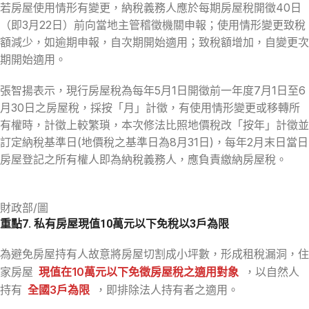
若房屋使用情形有變更，納稅義務人應於每期房屋稅開徵40日
（即3月22日）前向當地主管稽徵機關申報；使用情形變更致稅
額減少，如逾期申報，自次期開始適用；致稅額增加，自變更次
期開始適用。
張智揚表示，現行房屋稅為每年5月1日開徵前一年度7月1日至6
月30日之房屋稅，採按「月」計徵，有使用情形變更或移轉所
有權時，計徵上較繁瑣，本次修法比照地價稅改「按年」計徵並
訂定納稅基準日(地價稅之基準日為8月31日)，每年2月末日當日
房屋登記之所有權人即為納稅義務人，應負責繳納房屋稅。
財政部/圖
重點7. 私有房屋現值10萬元以下免稅以3戶為限
為避免房屋持有人故意將房屋切割成小坪數，形成租稅漏洞，住
家房屋
現值在10萬元以下免徵房屋稅之適用對象
，以自然人
持有
全國3戶為限
，即排除法人持有者之適用。