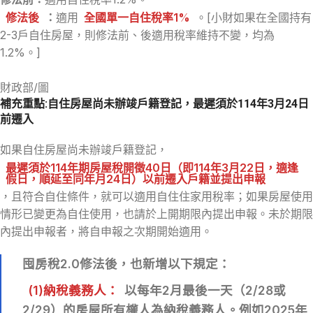
修法後
：
適用
全國單一自住稅率1%
。[小財如果在全國持有
2-3戶自住房屋，則修法前、後適用稅率維持不變，均為
1.2%。]
財政部/圖
補充重點:自住房屋尚未辦竣戶籍登記，最遲須於114年3月24日
前遷入
如果自住房屋尚未辦竣戶籍登記，
最遲須於114年期房屋稅開徵40日（即114年3月22日，適逢
假日，順延至同年月24日）以前遷入戶籍並提出申報
，且符合自住條件，就可以適用自住住家用稅率；如果房屋使用
情形已變更為自住使用，也請於上開期限內提出申報。未於期限
內提出申報者，將自申報之次期開始適用。
囤房稅2.0修法後，也新增以下規定：
(1)納稅義務人：
以每年2月最後一天（2/28或
2/29）的房屋所有權人為納稅義務人。例如2025年