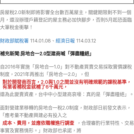
房屋稅2.0新制即將影響全台數百萬屋主，關鍵期限剩不到一個
月，還沒辦理戶籍登記的屋主務必加快腳步，否則5月起恐面臨
大筆稅金衝擊！
財政部賦稅署
114.01.08、
經濟日報
114.03.12
補充新聞:房地合一2.0型建商喊「彈盡糧絕」
自2016年實施「房地合一1.0」對不動產買賣交易採取實價課稅
制度，2021年再推出「房地合一2.0」，但
對於開發商而言，2.0與1.0之間並沒有明確規範的課稅基準，
有業者補稅金就補了6千萬元，
還為此變賣資產，台中中小型建商哀嚎：真的是「彈盡糧絕」。
面對營建業移轉的房地合一稅2.0制度，財政部日前發文表示，
「應考量不動產興建必有投入之
成本、費用，並應依職權進行調查
，合理審酌行業特性、交易
事實及實務情形。」財政部也承諾，將