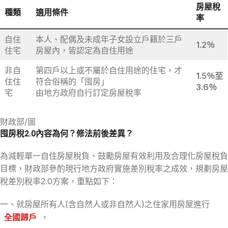
房屋稅
種類
適用條件
率
自住
本人、配偶及未成年子女設立戶籍於三戶
1.2％
住宅
房屋內，皆認定為自住用途
非自
第四戶以上或不屬於自住用途的住宅，才
1.5％至
住住
符合俗稱的「囤房」
3.6％
宅
由地方政府自行訂定房屋稅率
財政部/圖
囤房稅2.0內容為何？修法前後差異？
為減輕單一自住房屋稅負、鼓勵房屋有效利用及合理化房屋稅負
目標，財政部參酌現行地方政府實施差別稅率之成效，規劃房屋
稅差別稅率2.0方案，重點如下：
一、就房屋所有人(含自然人或非自然人)之住家用房屋進行
全國歸戶
，