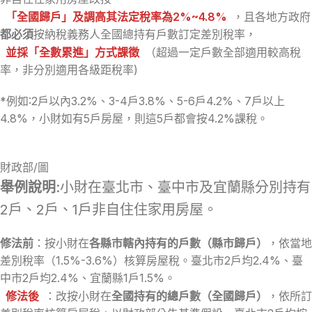
「
全國歸戶
」及
調高其法定稅率為2%~4.8%
，且各地方政府
都必須
按納稅義務人全國總持有戶數訂定差別稅率，
並採「
全數累進
」方式課徵
（超過一定戶數全部適用較高稅
率，非分別適用各級距稅率)
*例如:2戶以內3.2%、3-4戶3.8%、5-6戶4.2%、7戶以上
4.8%，小財如有5戶房屋，則這5戶都會按4.2%課稅。
財政部/圖
舉例說明
:小財在臺北市、臺中市及宜蘭縣分別持有
2戶、2戶、1戶非自住住家用房屋。
修法前
：按小財在
各縣市轄內持有的戶數（縣市歸戶）
，依當地
差別稅率（1.5%-3.6%）核算房屋稅。臺北市2戶均2.4%、臺
中市2戶均2.4%、宜蘭縣1戶1.5%。
修法後
：改按小財在
全國持有的總戶數（全國歸戶）
，依所訂