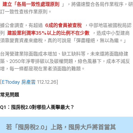
建立「各局一致性處理原則
」，將儘速整合各局作業程序，研
訂一致性查核作業原則。
據公會調查，有超過
6成的會員被查稅
，中部地區被國稅局認
列
建設業利潤率35%以上的比例不在少數
，造成中小型建商
須靠變賣資產來繳稅，真的可說是「彈盡糧絕，無以為繼。」
台灣營建業除面臨成本增加、缺工缺料等，未來還將面臨綠建
築、2050年淨零排碳以及碳權問題，綠色風暴下，成本不減反
增，每一條都是現在業者須面臨的難題。
[
ETtoday 房產雲
112.12.26]
常見問題
Q1：囤房稅2.0對哪些人衝擊最大？
若「囤房稅2.0」上路，囤房大戶將首當其