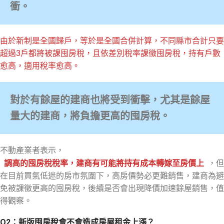
衝。
由於新制是全國歸戶，等於是全國合併計算，不同縣市合計只要
超過3戶都將被課囤房稅，且依差別稅率課徵囤房稅，持有戶數
愈高，適用稅率愈高。
對於有餘屋的建商也將受到衝擊，尤其是餘屋
量大的建商，將負擔更高的囤房稅。
不動產業者表示，
調高的囤房稅稅率，建商有可能將持有成本轉嫁至房價上
，但
在目前買氣低迷的房市氛圍下，高房價勢必更難銷售，建商為避
免被課徵更高的囤房稅，後續是否會出現降價加速餘屋銷售，值
得觀察。
Q2：新版囤房稅會不會造成房屋租金上漲？