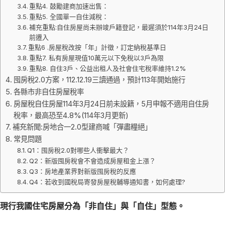
重點4. 鼓勵建商加速出售：
重點5. 全國單一自住減稅：
補充重點:自住房屋尚未辦竣戶籍登記，最遲須於114年3月24日
前遷入
重點6 .房屋稅改按「年」計徵，訂定納稅基準日
重點7. 私有房屋現值10萬元以下免稅以3戶為限
重點8. 自住3戶、公益出租人及社會住宅稅率維持1.2%
囤房稅2.0方案，112.12.19三讀通過，預計113年開始施行
各縣市非自住房屋稅率
房屋稅自住房屋114年3月24日前未設籍，5月申報不適用自住房
稅率，最高恐至4.8%(114年3月更新)
補充新聞:房地合一2.0型建商喊「彈盡糧絕」
常見問題
Q1：囤房稅2.0對哪些人衝擊最大？
Q2：新版囤房稅會不會造成房屋租金上漲？
Q3：房地產業界對新版囤房稅的反應
Q4：若收到國稅局寄發房屋稅輔導通知書，如何處理?
現行我國住宅房屋分為「非自住」與「自住」型態。