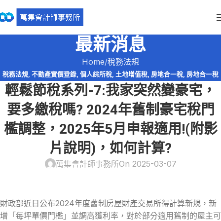
最新消息
Home
稅務法規
稅務法規
,
不動產實價登錄
,
個人綜所稅
,
土地增值稅
,
房地合一稅
,
房地合一稅
輕鬆節稅系列-7:我家突然變豪宅，
2.0
,
輕鬆節稅
,
輕鬆節稅-綜所稅
要多繳稅嗎? 2024年舊制豪宅稅門
檻調整，2025年5月申報適用!(附影
片說明)，如何計算?
萬集會計師事務所
On 2025-03-07
財政部近日公布2024年度舊制房屋財產交易所得計算新規，新
增「每坪單價門檻」並調高獲利率，對於部分適用舊制的屋主可