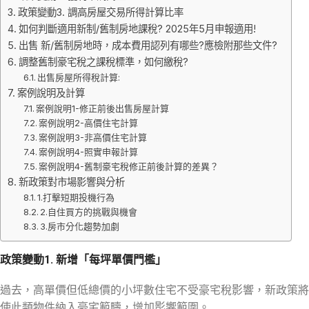
政策變動3. 調高房屋交易所得計算比率
如何判斷適用新制/舊制房地課稅? 2025年5月申報適用!
出售 新/舊制房地時，成本費用認列有哪些?應檢附那些文件?
調整舊制豪宅稅之課稅標準，如何繳稅?
出售房屋所得稅計算:
案例說明及計算
案例說明1-修正前後出售房屋計算
案例說明2-高價住宅計算
案例說明3-非高價住宅計算
案例說明4-照實申報計算
案例說明4-舊制豪宅稅修正前後計算的差異？
新政策對市場影響與分析
1.打擊短期投機行為
2.自住買方的挑戰與機會
3.房市分化趨勢加劇
政策變動1. 新增「每坪單價門檻」
過去，高單價但低總價的小坪數住宅不受豪宅稅影響，新政策將
使此類物件納入豪宅範疇，增加影響範圍。