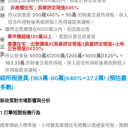
因為出售價格在6000萬以內，那麼計算式就會是
修
非高價住宅：房屋評定現值X45%
正
所以就會是
200萬X45% = 90萬
的財產交易所得稅，併入
前
綜合所得稅後再依照個人所得級距來課稅。
雖然出售總價在6000萬以內，但因為出售
單坪價超過120萬以上
，那麼計算式就會是
修
高價住宅
：出售價格X(房屋評定現值/[房屋評定現值+土地
正
公告現值])X20%
後
所以就會是
5500萬X(200萬/[200萬+1000萬])X20% =
183.33萬
的財產交易所得稅，併入綜合所得稅後再依照個人
所得級距來課稅。
綜所稅差異:(183萬-90萬)X40%=37.2萬! (預估最
多數)
新政策對市場影響與分析
1.
打擊短期投機行為
將單價納入標準後，小坪數高單價住宅將難以逃避豪宅稅，預期