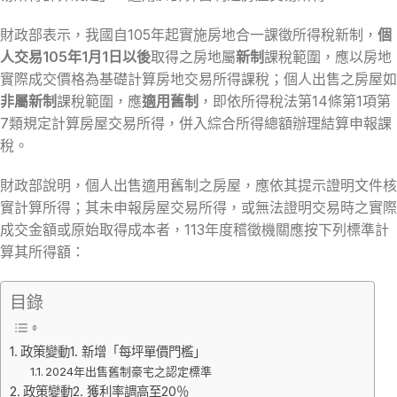
財政部表示，我國自105年起實施房地合一課徵所得稅新制，
個
人交易105年1月1日以後
取得之房地屬
新制
課稅範圍，應以房地
實際成交價格為基礎計算房地交易所得課稅；個人出售之房屋如
非屬新制
課稅範圍，應
適用舊制
，即依所得稅法第14條第1項第
7類規定計算房屋交易所得，併入綜合所得總額辦理結算申報課
稅。
財政部說明，個人出售適用舊制之房屋，應依其提示證明文件核
實計算所得；其未申報房屋交易所得，或無法證明交易時之實際
成交金額或原始取得成本者，113年度稽徵機關應按下列標準計
算其所得額：
目錄
政策變動1. 新增「每坪單價門檻」
2024年出售舊制豪宅之認定標準
政策變動2. 獲利率調高至20％