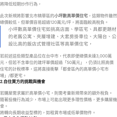
將降低短期炒作行為，
此次新規將影響北市精華區的
小坪數高單價住宅
，這類物件雖然
總價較低，但單價容易超過120萬元/坪，將面臨較高稅負。
小坪數高單價住宅如挑高店面、學區宅、具都更題材
的老舊公寓、夾層增建、大套房掛車位、大陽台、公
設比高的飯店式管理社區等高單價住宅，
若前述這些類型產品位在台中市，代表即便總價未達3,000萬
元，但若不含車位的建坪單價超過「50萬元」，仍須比照高價
住宅的計稅標準，這將直接衝擊「都會區內的高單價小宅市
場」/都更宅。
2.
自住買方的挑戰與機會
若購屋需求屬於高單價小宅，則需考量新規帶來的額外稅負。
隨著投機行為減少，市場上可能出現更多理性價格，更多購屋機
會。
將轉向長期收益型標的，如租賃市場或低單價物件。